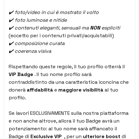
✔️ foto/video in cui è mostrato il volto
✔️
foto luminose e nitide
✔️
contenuti eleganti, sensuali ma
NON
espliciti
(eccetto per i contenuti privati/acquistabili)
✔️ composizione curata
✔️ coerenza visiva
Rispettando queste regole, il tuo profilo otterrà il
VIP Badge
. Il tuo nome profilo sarà
contraddistinto da una caratteristica iconcina che
donerà
affidabilità
e
maggiore visibilità
al tuo
profilo.
Se lavori ESCLUSIVAMENTE sulla nostra piattaforma
e non anche altrove, allora il tuo Badge avrà un
potenziamento: al tuo nome sarà affiancato il
Badge di
Exclusive VIP
, per un
ulteriore boost
di