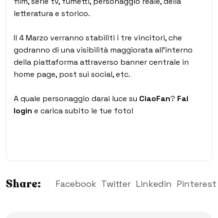
film, serie tv, fumetti, personaggio reale, della
letteratura e storico.
Il 4 Marzo verranno stabiliti i tre vincitori, che
godranno di una visibilità maggiorata all’interno
della piattaforma attraverso banner centrale in
home page, post sui social, etc.
A quale personaggio darai luce su
CiaoFan
?
Fai
login
e carica subito le tue foto!
Share:
Facebook
Twitter
Linkedin
Pinterest